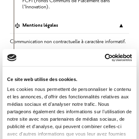
FCPI (Fonds Communs de Placement dans
l’Innovation).
Mentions légales
▼
Communication non contractuelle à caractère informatif.
APICIL TRANSVERSE – Association de moyens du
Groupe APICIL régie par la loi du 1er juillet 1901,
enregistrée sous le numéro SIREN 417 591 971, ayant son
siège social sis au 51 boulevard Marius Vivier-Merle,
69003 Lyon.
Ce site web utilise des cookies.
GRESHAM Banque – Société anonyme à directoire et
Les cookies nous permettent de personnaliser le contenu
conseil de surveillance au capital de 8 997 634€,
et les annonces, d'offrir des fonctionnalités relatives aux
immatriculée au RCS de Paris sous le numéro 341 911 576,
médias sociaux et d'analyser notre trafic. Nous
dont le siège social est situé 20 rue de la Baume – CS
partageons également des informations sur l'utilisation de
10020 – 75383 Paris CEDEX 08. Établissement de
notre site avec nos partenaires de médias sociaux, de
Crédit n°14.120 soumis au contrôle de l’ACPR 4, place
de Budapest – CS 92459 –75436 Paris Cedex 09.
publicité et d'analyse, qui peuvent combiner celles-ci
avec d'autres informations que vous leur avez fournies
Mars 2025 – N° FCR : ER25/FCR0099 –