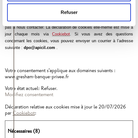
Avez-vous des questions ?
Refuser
Si vous avez des questions ou des commentaires concernant ces
informations et/ou le traitement de vos données personnelles, n’hésitez
pas à nous contacter. La déclaration de cookies elle-même est mise à
jour chaque mois via
Cookiebot
. Si vous avez des questions
concernant les cookies, vous pouvez envoyer un courrier à l’adresse
suivante :
dpo@apicil.com
.
Votre consentement s'applique aux domaines suivants :
www.gresham-banque-privee.fr
Votre état ​​actuel: Refuser.
Modifiez consentement
Déclaration relative aux cookies mise à jour le 20/07/2026
par
Cookiebot
:
Nécessaires (8)