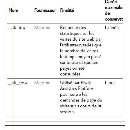
Durée
maximale
Nom
Fournisseur
Finalité
de
conservation
_pk_id#
Matomo
Recueille des
1 année
statistiques sur les
visites du site web par
l'utilisateur, telles que
le nombre de visites,
le temps moyen passé
sur le site et quelles
pages on été
consultées.
_pk_ses#
Matomo
Utilisé par Piwik
1 jour
Analytics Platform
pour suivre les
demandes de page du
visiteur au cours de la
session.