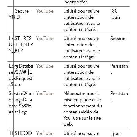
incorporées
__Secure-
YouTube
Utilisé pour suivre
180
YNID
l'interaction de
jours
l'utilisateur avec le
contenu intégré.
LAST_RES
YouTube
Utilisé pour suivre
Session
ULT_ENTR
l'interaction de
Y_KEY
l'utilisateur avec le
contenu intégré.
LogsDataba
YouTube
Utilisé pour suivre
Persistan
seV2:V#||L
l'interaction de
t
ogsRequest
l'utilisateur avec le
sStore
contenu intégré.
ServiceWork
YouTube
Nécessaire pour la
Persistan
erLogsData
mise en place et le
t
base#SWH
fonctionnement du
ealthLog
contenu vidéo de
YouTube sur le site
web.
TESTCOO
YouTube
Utilisé pour suivre
1 jour