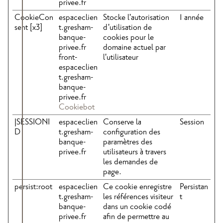
privee.fr
CookieCon
espaceclien
Stocke l'autorisation
1 année
sent [x3]
t.gresham-
d'utilisation de
banque-
cookies pour le
privee.fr
domaine actuel par
front-
l'utilisateur
espaceclien
t.gresham-
banque-
privee.fr
Cookiebot
JSESSIONI
espaceclien
Conserve la
Session
D
t.gresham-
configuration des
banque-
paramètres des
privee.fr
utilisateurs à travers
les demandes de
page.
persist:root
espaceclien
Ce cookie enregistre
Persistan
t.gresham-
les références visiteur
t
banque-
dans un cookie codé
privee.fr
afin de permettre au