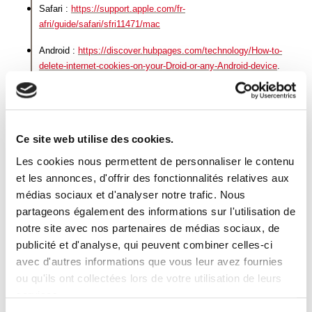
Safari :
https://support.apple.com/fr-
afri/guide/safari/sfri11471/mac
Android :
https://discover.hubpages.com/technology/How-to-
delete-internet-cookies-on-your-Droid-or-any-Android-device
.
Nous attirons toutefois votre attention sur le fait qu’en paramétrant
votre navigateur pour refuser les cookies, certaines fonctionnalités,
pages et espaces du site, qui nécessitent l’utilisation de cookies, ne
seront pas accessibles, ce dont nous ne saurions être responsables.
Ce site web utilise des cookies.
Les cookies nous permettent de personnaliser le contenu
Pour en savoir plus sur la manière de paramétrer vos logiciels de
et les annonces, d'offrir des fonctionnalités relatives aux
navigation, nous vous invitons à consulter le site de la Commission
médias sociaux et d'analyser notre trafic. Nous
nationale de l’informatique et des libertés
https://www.cnil.fr/fr/cookies-
partageons également des informations sur l'utilisation de
les-outils-pour-les-maitriser
.
notre site avec nos partenaires de médias sociaux, de
Protection de vos données personnelles
publicité et d'analyse, qui peuvent combiner celles-ci
avec d'autres informations que vous leur avez fournies
Dans le cadre de l’utilisation des cookies telle que décrite sur la
ou qu'ils ont collectées lors de votre utilisation de leurs
présente page, GRESHAM Banque Privée est susceptible de traiter
services.
des données à caractère personnel vous concernant, entant que
responsable du traitement.