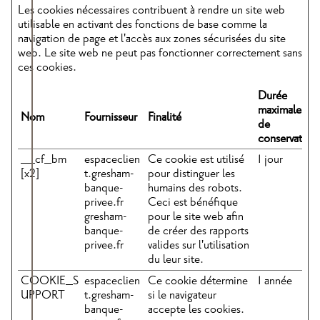
Les cookies nécessaires contribuent à rendre un site web
utilisable en activant des fonctions de base comme la
navigation de page et l'accès aux zones sécurisées du site
web. Le site web ne peut pas fonctionner correctement sans
ces cookies.
Durée
maximale
Nom
Fournisseur
Finalité
de
conservation
__cf_bm
espaceclien
Ce cookie est utilisé
1 jour
[x2]
t.gresham-
pour distinguer les
banque-
humains des robots.
privee.fr
Ceci est bénéfique
gresham-
pour le site web afin
banque-
de créer des rapports
privee.fr
valides sur l'utilisation
du leur site.
COOKIE_S
espaceclien
Ce cookie détermine
1 année
UPPORT
t.gresham-
si le navigateur
banque-
accepte les cookies.