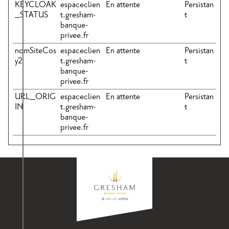
KEYCLOAK
espaceclien
En attente
Persistan
_STATUS
t.gresham-
t
banque-
privee.fr
nomSiteCos
espaceclien
En attente
Persistan
y2
t.gresham-
t
banque-
privee.fr
URL_ORIG
espaceclien
En attente
Persistan
IN
t.gresham-
t
banque-
privee.fr