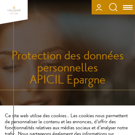
Aller
au
CONNEXION
Ouv
contenu
ou
principal
fer
la
nav
Protection des données
personnelles
APICIL Epargne
Ce site web utilise des cookies.. Les cookies nous permettent
de personnaliser le contenu et les annonces, d'offrir des
fonctionnalités relatives aux médias sociaux et d'analyser notre
trafic. Nous partageons également des informations sur