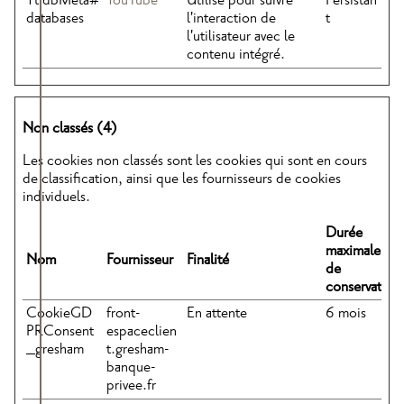
YtIdbMeta#
YouTube
Utilisé pour suivre
Persistan
databases
l'interaction de
t
l'utilisateur avec le
contenu intégré.
Non classés (4)
Les cookies non classés sont les cookies qui sont en cours
de classification, ainsi que les fournisseurs de cookies
individuels.
Durée
maximale
Nom
Fournisseur
Finalité
de
conservation
CookieGD
front-
En attente
6 mois
PRConsent
espaceclien
_gresham
t.gresham-
banque-
privee.fr