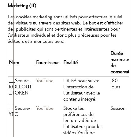
Marketing (11)
Les cookies marketing sont utilisés pour effectuer le suivi
des visiteurs au travers des sites web. Le but est d'afficher
des publicités qui sont pertinentes et intéressantes pour
l'utilisateur individuel et donc plus précieuses pour les
éditeurs et annonceurs tiers.
Durée
maximale
Nom
Fournisseur
Finalité
de
conservation
__Secure-
YouTube
Utilisé pour suivre
180
ROLLOUT
l'interaction de
jours
_TOKEN
l'utilisateur avec le
contenu intégré.
__Secure-
YouTube
Stocke les
Session
YEC
préférences de
lecture vidéo de
l'utilisateur pour les
vidéos YouTube