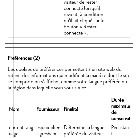
visiteur de rester
connecté lorsqu'il
revient, à condition
qu'il ait cliqué sur le
bouton « Rester
connecté ».
Préférences (2)
Les cookies de préférences permettent à un site web de
retenir des informations qui modifient la manière dont le site
se comporte ou s’affiche, comme votre langue préférée ou
la région dans laquelle vous vous situez.
Durée
maximale
Nom
Fournisseur
Finalité
de
conservation
currentLang
espaceclien
Détermine la langue
Persistan
uage
t.gresham-
préférée du visiteur.
t