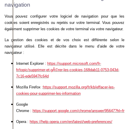
navigation
Vous pouvez configurer votre logiciel de navigation pour que les
cookies soient enregistrés ou rejetés sur votre terminal. Vous pouvez
également supprimer les cookies de votre terminal via votre navigateur.
La gestion des cookies et de vos choix est différente selon le
navigateur utilisé. Elle est décrite dans le menu d’aide de votre
navigateur :
Internet Explorer :
https://support.microsoft.com/fr-
fr/topic/supprimer-et-gÃ©rer-les-cookies-168dab11-0753-043d-
7c16-ede5947fc64d
Mozilla Firefox :
https://support.mozilla.org/fr/kb/effacer-les-
cookies-pour-supprimer-les-information
Google
Chrome :
https://support.google.com/chrome/answer/95647?hl=fr
Opera :
https://help.opera.com/en/latest/web-preferences/