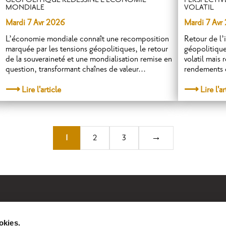
GÉOPOLITIQUE REDESSINE L’ÉCONOMIE
PERSPECTI
MONDIALE
VOLATIL
Mardi 7 Avr 2026
Mardi 7 Avr
L’économie mondiale connaît une recomposition
Retour de l’i
marquée par les tensions géopolitiques, le retour
géopolitique
de la souveraineté et une mondialisation remise en
volatil mais 
question, transformant chaînes de valeur...
rendements 
Lire l'article
Lire l'ar
Page
Page
Page
1
2
3
→
Suivant
Qui sommes-nous?
L’expérience b
okies.