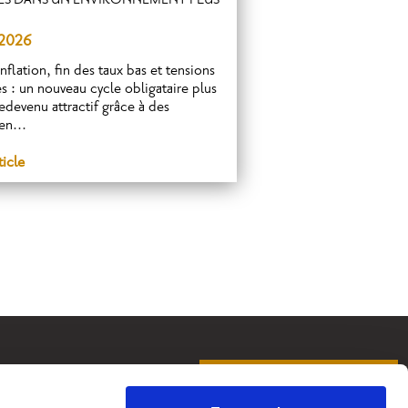
VES DANS UN ENVIRONNEMENT PLUS
 2026
nflation, fin des taux bas et tensions
s : un nouveau cycle obligataire plus
redevenu attractif grâce à des
en...
ticle
PRENDRE RENDEZ-VOUS
anque privée