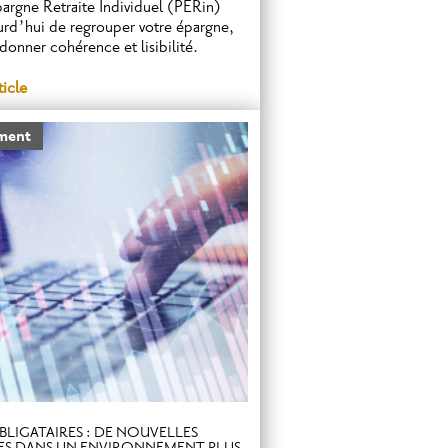
argne Retraite Individuel (PERin)
urd’hui de regrouper votre épargne,
edonner cohérence et lisibilité.
ticle
ement
LIGATAIRES : DE NOUVELLES