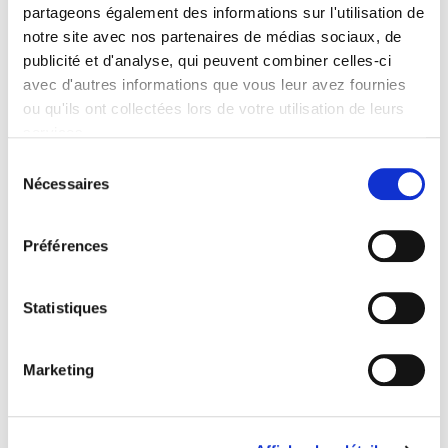
Articles suggérés
partageons également des informations sur l'utilisation de
notre site avec nos partenaires de médias sociaux, de
publicité et d'analyse, qui peuvent combiner celles-ci
avec d'autres informations que vous leur avez fournies
ou qu'ils ont collectées lors de votre utilisation de leurs
services.
Sélection
Nécessaires
du
consentement
Préférences
Statistiques
LA ROUE TOURNE : COMMENT L’HISTOIRE
TOUTES L
ÉCONOMIQUE REDISTRIBUE LES CARTES
PAS
Marketing
L’histoire économique des cinquante
Au sein de
dernières années est celle d’une roue qui
protection
tourne, où chaque grand régime
entre sect
macroéconomique fait ses gagnants...