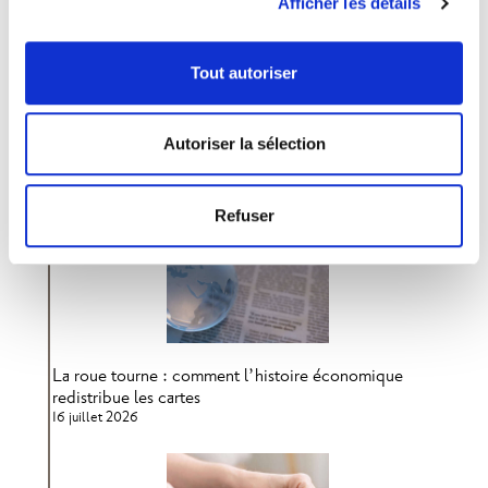
Afficher les détails
Lire 
Lire l'article
Tout autoriser
Autoriser la sélection
Articles récents
Refuser
La roue tourne : comment l’histoire économique
redistribue les cartes
16 juillet 2026