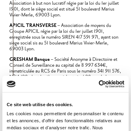
Association à but non lucratif régie par la loi du 1er juillet
1901, dont le siège social est situé 51 boulevard Marius
Vivier-Merle, 69003 Lyon.
APICIL TRANSVERSE
– Association de moyens du
Groupe APICIL régie par la loi du 1er juillet 1901,
enregistrée sous le numéro SIREN 417 591 971, ayant son
siège social sis au 51 boulevard Marius Vivier-Merle,
69003 Lyon.
GRESHAM Banque
– Société Anonyme à Directoire et
Conseil de Surveillance au capital de 8 997 634€,
immatriculée au RCS de Paris sous le numéro 341 911 576,
N°14.120, dont le siège social est situé 20 rue de la
Baume – CS 10020 – 75383 Paris CEDEX 08.
Établissement de Crédit 14.120 soumis au contrôle de
l’ACPR 4, place de Budapest – CS 92459 – 75436 Paris
Cedex 09.
Ce site web utilise des cookies.
ER24/FCR0316 – BQ24/FCR0112
Les cookies nous permettent de personnaliser le contenu
et les annonces, d'offrir des fonctionnalités relatives aux
médias sociaux et d'analyser notre trafic. Nous