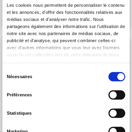
entre le Groupe APICIL et CDC Habitat. Découvrez-en
Les cookies nous permettent de personnaliser le contenu
plus en lisant cet article.
et les annonces, d'offrir des fonctionnalités relatives aux
Lire l'article
médias sociaux et d'analyser notre trafic. Nous
partageons également des informations sur l'utilisation de
notre site avec nos partenaires de médias sociaux, de
publicité et d'analyse, qui peuvent combiner celles-ci
Investissement
avec d'autres informations que vous leur avez fournies
ou qu'ils ont collectées lors de votre utilisation de leurs
services.
Sélection
Nécessaires
du
consentement
Préférences
Statistiques
LES SUPPORTS IMMOBILIERS : UNE ALTERNATIVE AUX
Marketing