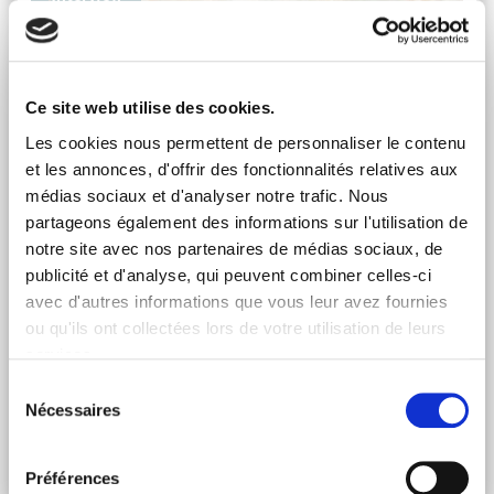
Ce site web utilise des cookies.
Les cookies nous permettent de personnaliser le contenu
et les annonces, d'offrir des fonctionnalités relatives aux
médias sociaux et d'analyser notre trafic. Nous
partageons également des informations sur l'utilisation de
notre site avec nos partenaires de médias sociaux, de
publicité et d'analyse, qui peuvent combiner celles-ci
avec d'autres informations que vous leur avez fournies
L’IMPRESSIONNISME FÊTE SES 150 ANS…
ou qu'ils ont collectées lors de votre utilisation de leurs
Vendredi 5 Juil 2024
services.
APICIL Épargne et la Galerie Tempera se sont rencontrés
Sélection
en juin 2024 pour revisiter le marché de l’art et sa place
Nécessaires
du
dans le patrimoine.
consentement
Lire l'article
Préférences