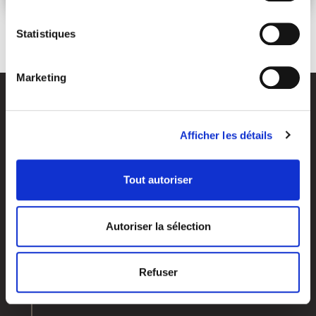
Statistiques
Marketing
Afficher les détails
Tout autoriser
Vos objectifs
Qui sommes-nous?
Autoriser la sélection
Investir & dynamiser votre capital
Nos agences
Préparer votre retraite
Notre histoire
Préparer votre transmission
Nos valeurs
Refuser
Optimiser votre fiscalité
Groupe APICIL
Valoriser votre entreprise