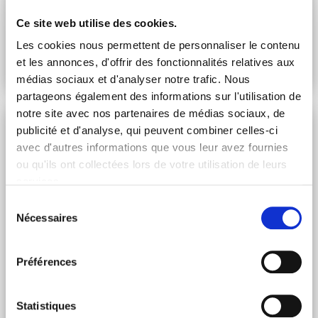
Mercredi 25 Oct 2023
Ce site web utilise des cookies.
Le Livret et l’Assurance-vie : quel placement pour
contrer l'inflation et faire fructifier son patrimoine ?
Les cookies nous permettent de personnaliser le contenu
et les annonces, d'offrir des fonctionnalités relatives aux
Lire l'article
médias sociaux et d'analyser notre trafic. Nous
partageons également des informations sur l'utilisation de
notre site avec nos partenaires de médias sociaux, de
Investissement
publicité et d'analyse, qui peuvent combiner celles-ci
avec d'autres informations que vous leur avez fournies
ou qu'ils ont collectées lors de votre utilisation de leurs
services.
Sélection
Nécessaires
du
consentement
Préférences
Statistiques