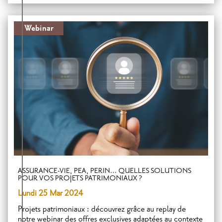
Webinar
ASSURANCE-VIE, PEA, PERIN… QUELLES SOLUTIONS
POUR VOS PROJETS PATRIMONIAUX ?
Lundi 25 Mar 2024
Projets patrimoniaux : découvrez grâce au replay de
notre webinar des offres exclusives adaptées au contexte