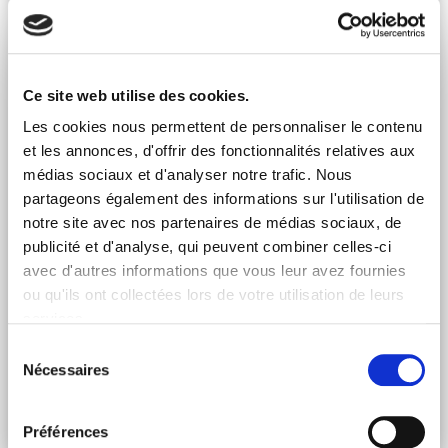
Ce site web utilise des cookies.
Les cookies nous permettent de personnaliser le contenu
et les annonces, d'offrir des fonctionnalités relatives aux
médias sociaux et d'analyser notre trafic. Nous
partageons également des informations sur l'utilisation de
notre site avec nos partenaires de médias sociaux, de
publicité et d'analyse, qui peuvent combiner celles-ci
avec d'autres informations que vous leur avez fournies
QUELS SONT LES ENJEUX DE LA GESTION
ou qu'ils ont collectées lors de votre utilisation de leurs
BENCHMARKÉE ?
services.
Vendredi 22 Nov 2024
Sélection
Gestion benchmarkée : nous vous offrons une analyse
Nécessaires
du
pour améliorer la construction de vos investissements.
consentement
Lire l'article
Préférences