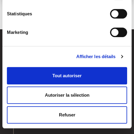
Statistiques
Marketing
Afficher les détails
Tout autoriser
Vos objectifs
Qui sommes-nous?
Autoriser la sélection
Investir & dynamiser votre capital
Nos agences
Préparer votre retraite
Notre histoire
Préparer votre transmission
Nos valeurs
Refuser
Optimiser votre fiscalité
Groupe APICIL
Valoriser votre entreprise