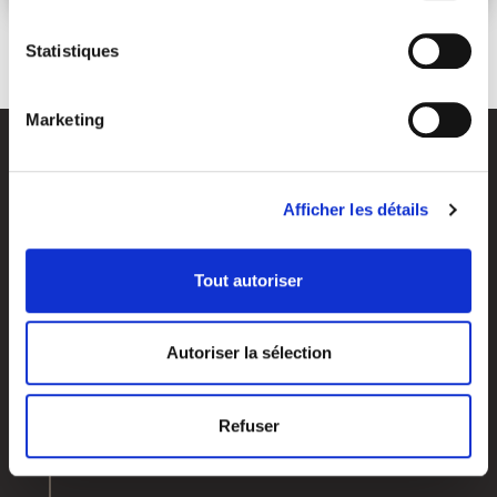
Statistiques
Marketing
Afficher les détails
Tout autoriser
Vos objectifs
Qui sommes-nous?
Autoriser la sélection
Investir & dynamiser votre capital
Nos agences
Préparer votre retraite
Notre histoire
Préparer votre transmission
Nos valeurs
Refuser
Optimiser votre fiscalité
Groupe APICIL
Valoriser votre entreprise