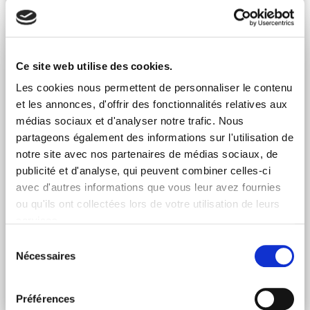
Ce site web utilise des cookies.
Les cookies nous permettent de personnaliser le contenu
et les annonces, d'offrir des fonctionnalités relatives aux
médias sociaux et d'analyser notre trafic. Nous
partageons également des informations sur l'utilisation de
notre site avec nos partenaires de médias sociaux, de
publicité et d'analyse, qui peuvent combiner celles-ci
avec d'autres informations que vous leur avez fournies
LA MINUTE PATRIMONIALE – PRISE DE RISQUE LIMITÉE
ou qu'ils ont collectées lors de votre utilisation de leurs
ET PERFORMANCES : QUELLES…
services.
Mercredi 11 Oct 2023
Sélection
Comment allier prise de risque limitée et performances ?
Nécessaires
du
Découvrez les solutions existantes grâce à notre expert !
consentement
Lire l'article
Préférences