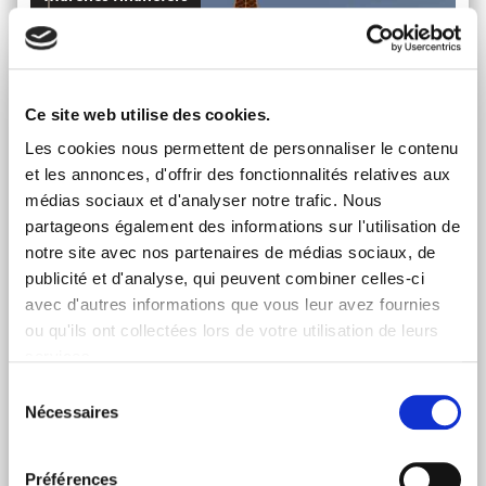
Ce site web utilise des cookies.
Les cookies nous permettent de personnaliser le contenu
et les annonces, d'offrir des fonctionnalités relatives aux
médias sociaux et d'analyser notre trafic. Nous
partageons également des informations sur l'utilisation de
notre site avec nos partenaires de médias sociaux, de
publicité et d'analyse, qui peuvent combiner celles-ci
avec d'autres informations que vous leur avez fournies
QUEL BILAN ÉCONOMIQUE APRÈS LES JEUX
OLYMPIQUES DE PARIS 2024 ?
ou qu'ils ont collectées lors de votre utilisation de leurs
Vendredi 22 Nov 2024
services.
Quel bilan économique pour les Jeux Olympiques de
Sélection
Paris 2024 ? Quelques mois après leur clôture, la
Nécessaires
du
question reste en suspens.
consentement
Lire l'article
Préférences