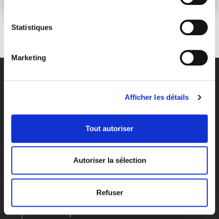
Statistiques
Marketing
Afficher les détails
Tout autoriser
Vos objectifs
Qui sommes-nous?
Autoriser la sélection
Investir & dynamiser votre capital
Nos agences
Préparer votre retraite
Notre histoire
Préparer votre transmission
Nos valeurs
Refuser
Optimiser votre fiscalité
Groupe APICIL
Valoriser votre entreprise