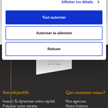
Afficher les détails
conjoint.
Lire l'article
Tout autoriser
Autoriser la sélection
Refuser
Vos objectifs
Qui sommes-nous?
Investir & dynamiser votre capital
Nos agences
Préparer votre retraite
Notre histoire