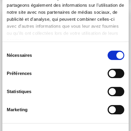
partageons également des informations sur l'utilisation de
notre site avec nos partenaires de médias sociaux, de
Retraite
publicité et d'analyse, qui peuvent combiner celles-ci
avec d'autres informations que vous leur avez fournies
ou qu'ils ont collectées lors de votre utilisation de leurs
services.
Sélection
Nécessaires
du
consentement
Préférences
Statistiques
OPTIMISER SA RETRAITE AVEC LE PERIN*
Dimanche 9 Oct 2022
Marketing
Allié complémentaire de l’assurance vie, le Plan Epargne
Retraite individuel (PERin) permet notamment de
générer des revenus complémentaires et de protéger son