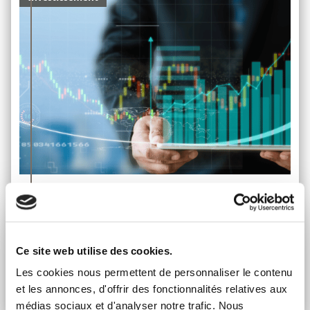
QUELLES SOLUTIONS POUR BATTRE L’INFLATION ?
Mercredi 25 Oct 2023
Quelles stratégies adopter pour battre l’inflation ?
Ce site web utilise des cookies.
GRESHAM Banque Privée vous présente ses solutions à
travers cette webconférence.
Les cookies nous permettent de personnaliser le contenu
et les annonces, d'offrir des fonctionnalités relatives aux
Lire l'article
médias sociaux et d'analyser notre trafic. Nous