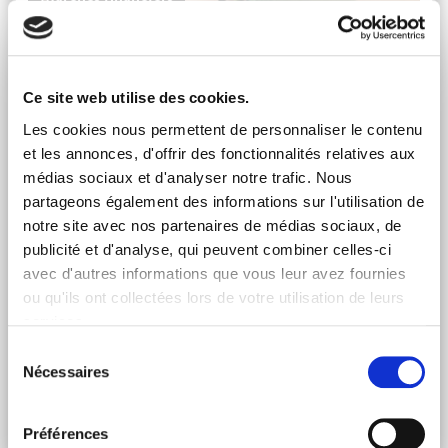
Ce site web utilise des cookies.
Les cookies nous permettent de personnaliser le contenu
et les annonces, d'offrir des fonctionnalités relatives aux
médias sociaux et d'analyser notre trafic. Nous
partageons également des informations sur l'utilisation de
notre site avec nos partenaires de médias sociaux, de
publicité et d'analyse, qui peuvent combiner celles-ci
avec d'autres informations que vous leur avez fournies
ISR : ÉTAT DES LIEUX ET TENDANCE DE MARCHÉ
ou qu'ils ont collectées lors de votre utilisation de leurs
Vendredi 9 Avr 2021
services.
L'ISR cherche à allier performance économique et
Sélection
impact durable en soutenant des entreprises engagées et
Nécessaires
du
responsables.
consentement
Lire l'article
Préférences