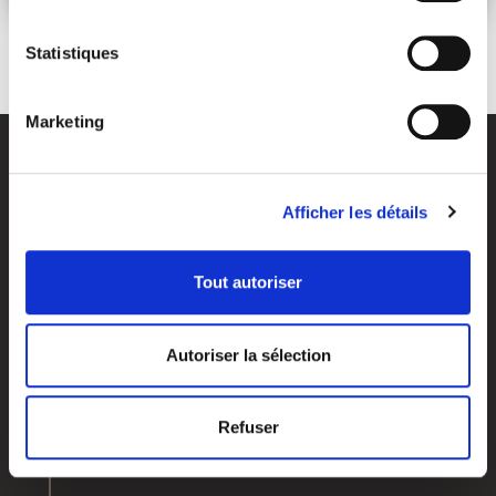
Statistiques
Marketing
Afficher les détails
Tout autoriser
Vos objectifs
Qui sommes-nous?
Autoriser la sélection
Investir & dynamiser votre capital
Nos agences
Préparer votre retraite
Notre histoire
Préparer votre transmission
Nos valeurs
Refuser
Optimiser votre fiscalité
Groupe APICIL
Valoriser votre entreprise