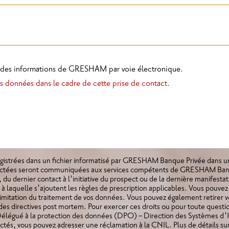
nt des informations de GRESHAM par voie électronique.
s données dans le cadre de cette prise de contact.
nregistrées dans un fichier informatisé par GRESHAM Banque Privée dans 
lectées seront communiquées aux services compétents de GRESHAM Ban
, du dernier contact à l’initiative du prospect ou de la dernière manifestat
à laquelle s’ajoutent les règles de prescription applicables. Vous pouvez
limitation du traitement de vos données. Vous pouvez également retirer
r des directives post mortem. Pour exercer ces droits ou pour toute quest
Délégué à la protection des données (DPO) – Direction des Systèmes d’
pectés, vous pouvez adresser une réclamation à la CNIL. Plus de détails