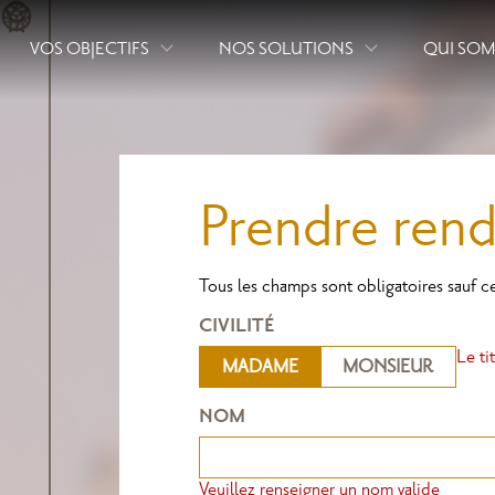
Aller
au
VOS OBJECTIFS
NOS SOLUTIONS
QUI SO
contenu
principal
Prendre ren
Tous les champs sont obligatoires sauf ce
CIVILITÉ
Le ti
MADAME
MONSIEUR
NOM
Veuillez renseigner un nom valide