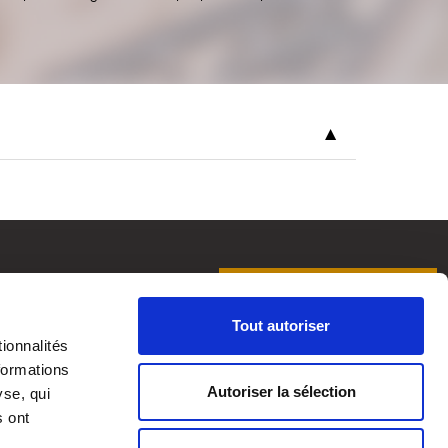
▼
PRENDRE RENDEZ-VOUS
anque privée
TROUVER UNE AGENCE
Tout autoriser
rsonnalisée
ionnalités
imoniales
LinkedIn
Webikeo
formations
Autoriser la sélection
yse, qui
s ont