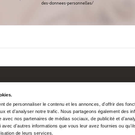
des-donnees-personnelles/
Qui sommes-nous?
L’expérience b
okies.
Nos agences
Notre approche pe
t de personnaliser le contenu et les annonces, d'offrir des fonct
Notre histoire
Nos solutions patr
Nos valeurs
ux et d'analyser notre trafic. Nous partageons également des in
Groupe APICIL
site avec nos partenaires de médias sociaux, de publicité et d'anal
 avec d'autres informations que vous leur avez fournies ou qu'il
lisation de leurs services.