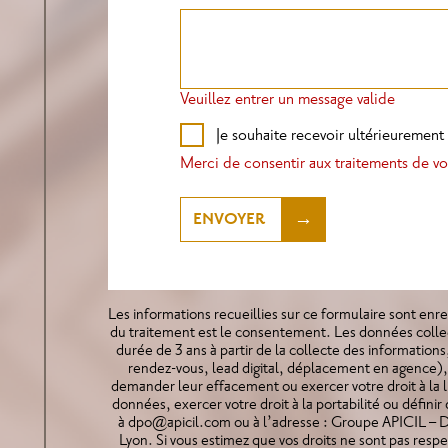
Veuillez entrer un message valide
Je souhaite recevoir ultérieureme
Merci de consentir aux traitements de vo
ENVOYER
Les informations recueillies sur ce formulaire sont e
du traitement est le consentement. Les données col
durée de 3 ans à partir de la collecte des informations
rendez-vous, lead digital, déplacement en agence), 
demander leur effacement ou exercer votre droit à la 
données, exercer votre droit à la portabilité ou défini
à
dpo@apicil.com
ou à l’adresse : Groupe APICIL – 
Lyon. Si vous estimez que vos droits ne sont pas res