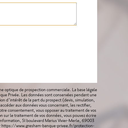
une optique de prospection commerciale. La base légale
que Privée. Les données sont conservées pendant une
ion d’intérêt de la part du prospect (devis, simulation,
 accéder aux données vous concernant, les rectifier,
 votre consentement, vous opposer au traitement de vos
ion sur le traitement de vos données, vous pouvez écrire
Information, 51 boulevard Marius Vivier-Merle, 69003
 sur https://www.gresham-banque-privee.fr/protection-