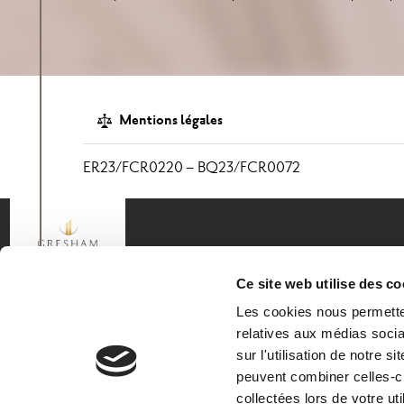
Mentions légales
ER23/FCR0220 – BQ23/FCR0072
Vos objectifs
Ce site web utilise des co
Investir & dynamiser votre capital
Les cookies nous permetten
Préparer votre retraite
Préparer votre transmission
relatives aux médias socia
Optimiser votre fiscalité
sur l'utilisation de notre 
Valoriser votre entreprise
peuvent combiner celles-ci
collectées lors de votre uti