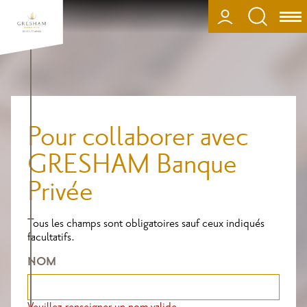
Aller
au
CONNEXION
Ouv
contenu
ou
principal
fer
la
nav
Pour collaborer avec
GRESHAM Banque
Privée
Tous les champs sont obligatoires sauf ceux indiqués
facultatifs.
NOM