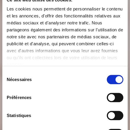
Les cookies nous permettent de personnaliser le contenu
et les annonces, d'offrir des fonctionnalités relatives aux
médias sociaux et d'analyser notre trafic. Nous
Veuillez entrer un message valide
partageons également des informations sur l'utilisation de
notre site avec nos partenaires de médias sociaux, de
Je souhaite recevoir ultérieurement des
publicité et d'analyse, qui peuvent combiner celles-ci
informations de GRESHAM par voie électronique.
avec d'autres informations que vous leur avez fournies
Merci de consentir aux traitements de vos données dans
ou qu'ils ont collectées lors de votre utilisation de leurs
le cadre de cette prise de contact.
services.
Sélection
ENVOYER
Nécessaires
du
consentement
Préférences
Les informations recueillies sur ce formulaire sont enregistrées dans un fichier
informatisé par GRESHAM Banque Privée pour répondre à votre demande. La base
légale du traitement est le consentement. Les données collectées seront
Statistiques
communiquées aux services compétents de GRESHAM Banque Privée. Les données
sont conservées pendant une durée de 3 ans à partir de la collecte des informations,
du dernier contact à l’initiative du demandeur ou de la dernière manifestation
d’intérêt de la part du demandeur, à laquelle s’ajoutent les règles de prescription