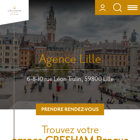
Aller
au
CONNEXION
Ouv
contenu
ou
principal
fer
la
nav
Agence Lille
6-8-10 rue Léon Trulin, 59800 Lille
PRENDRE RENDEZ-VOUS
Trouvez votre