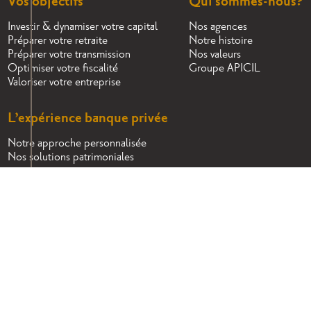
Vos objectifs
Qui sommes-nous?
Investir & dynamiser votre capital
Nos agences
Préparer votre retraite
Notre histoire
Préparer votre transmission
Nos valeurs
Optimiser votre fiscalité
Groupe APICIL
Valoriser votre entreprise
L’expérience banque privée
Notre approche personnalisée
Nos solutions patrimoniales
PRENDRE RENDEZ-VOUS
TROUVER UNE AGENCE
LinkedIn
Webikeo
Informations légales
Protection des données personnelles