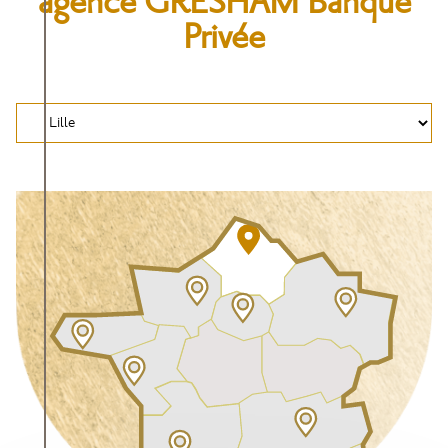
agence GRESHAM Banque
Privée
Selectionnez
votre
agence