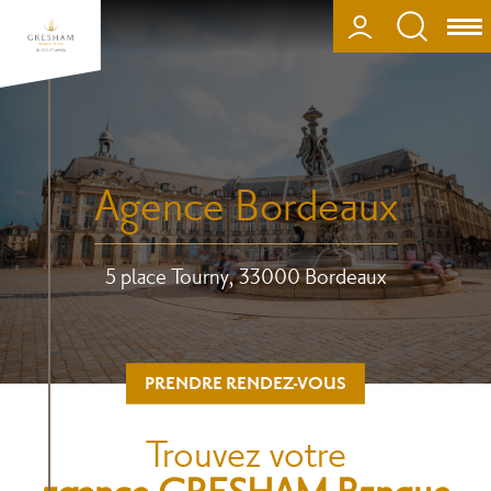
Aller
au
CONNEXION
Ouv
contenu
ou
principal
fer
la
nav
Agence Bordeaux
5 place Tourny, 33000 Bordeaux
PRENDRE RENDEZ-VOUS
Trouvez votre