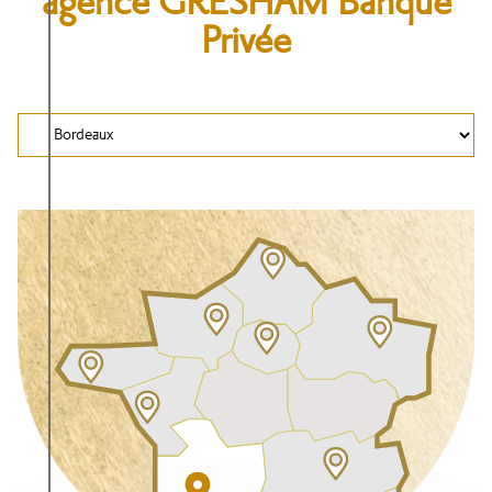
agence GRESHAM Banque
Privée
Selectionnez
votre
agence