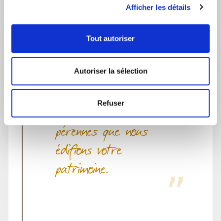
Afficher les détails
Tout autoriser
Autoriser la sélection
Directeur des agences GRESHAM Banque
Privée de Bordeaux et Bayonne
Pascal COUROUGE
Refuser
C’est sur des valeurs
pérennes que nous
édifions votre
patrimoine.